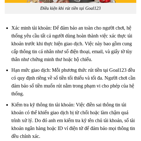
Điều kiện khi rút tiền tại Goal123
Xác minh tài khoản: Để đảm bảo an toàn cho người chơi, hệ
thống yêu cầu tất cả người dùng hoàn thành việc xác thực tài
khoản trước khi thực hiện giao dịch. Việc này bao gồm cung
cấp thông tin cá nhân như số điện thoại, email, và giấy tờ tùy
thân như chứng minh thư hoặc hộ chiếu.
Hạn mức giao dịch: Mỗi phương thức rút tiền tại Goal123 đều
có quy định riêng về số tiền tối thiểu và tối đa. Người chơi cần
đảm bảo số tiền muốn rút nằm trong phạm vi cho phép của hệ
thống.
Kiểm tra kỹ thông tin tài khoản: Việc điền sai thông tin tài
khoản có thể khiến giao dịch bị từ chối hoặc làm chậm quá
trình xử lý. Do đó anh em kiểm tra kỹ tên chủ tài khoản, số tài
khoản ngân hàng hoặc ID ví điện tử để đảm bảo mọi thông tin
đều chính xác.