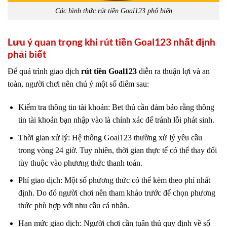
Các hình thức rút tiền Goal123 phổ biến
Lưu ý quan trọng khi rút tiền Goal123 nhất định
phải biết
Để quá trình giao dịch
rút tiền Goal123
diễn ra thuận lợi và an
toàn, người chơi nên chú ý một số điểm sau:
Kiểm tra thông tin tài khoản: Bet thủ cần đảm bảo rằng thông
tin tài khoản bạn nhập vào là chính xác để tránh lỗi phát sinh.
Thời gian xử lý: Hệ thống Goal123 thường xử lý yêu cầu
trong vòng 24 giờ. Tuy nhiên, thời gian thực tế có thể thay đổi
tùy thuộc vào phương thức thanh toán.
Phí giao dịch: Một số phương thức có thể kèm theo phí nhất
định. Do đó người chơi nên tham khảo trước để chọn phương
thức phù hợp với nhu cầu cá nhân.
Hạn mức giao dịch: Người chơi cần tuân thủ quy định về số