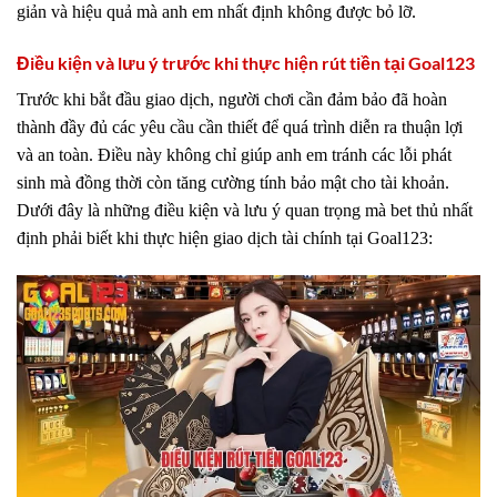
giản và hiệu quả mà anh em nhất định không được bỏ lỡ.
Điều kiện và lưu ý trước khi thực hiện rút tiền tại Goal123
Trước khi bắt đầu giao dịch, người chơi cần đảm bảo đã hoàn
thành đầy đủ các yêu cầu cần thiết để quá trình diễn ra thuận lợi
và an toàn. Điều này không chỉ giúp anh em tránh các lỗi phát
sinh mà đồng thời còn tăng cường tính bảo mật cho tài khoản.
Dưới đây là những điều kiện và lưu ý quan trọng mà bet thủ nhất
định phải biết khi thực hiện giao dịch tài chính tại Goal123: