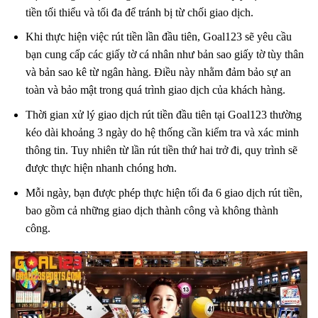
tiền tối thiểu và tối đa để tránh bị từ chối giao dịch.
Khi thực hiện việc rút tiền lần đầu tiên, Goal123 sẽ yêu cầu
bạn cung cấp các giấy tờ cá nhân như bản sao giấy tờ tùy thân
và bản sao kê từ ngân hàng. Điều này nhằm đảm bảo sự an
toàn và bảo mật trong quá trình giao dịch của khách hàng.
Thời gian xử lý giao dịch rút tiền đầu tiên tại Goal123 thường
kéo dài khoảng 3 ngày do hệ thống cần kiểm tra và xác minh
thông tin. Tuy nhiên từ lần rút tiền thứ hai trở đi, quy trình sẽ
được thực hiện nhanh chóng hơn.
Mỗi ngày, bạn được phép thực hiện tối đa 6 giao dịch rút tiền,
bao gồm cả những giao dịch thành công và không thành
công.