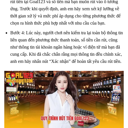
rút tiền tại Goal123 và số tiền mà bạn muốn rút vào ô tương
ứng. Trước khi quyết định, anh em hãy xem xét kỹ lưỡng về
thời gian xử lý và mức phí áp dụng cho từng phương thức để
chọn ra hình thức phù hợp nhất với nhu cầu của bạn.
Bước 4: Lúc này, người chơi nên kiểm tra lại toàn bộ thông tin
liên quan đến phương thức thanh toán, số tiền cần rút, cũng
như thông tin tài khoản ngân hàng hoặc ví điện tử mà bạn đã
cung cấp. Khi đã chắc chắn rằng mọi thông tin đều chính xác,
anh em hãy nhấn nút “Xác nhận” để hoàn tất yêu cầu rút tiền.