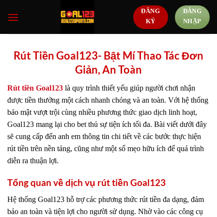
Bỏ
ĐĂNG
ĐĂNG
qua
KÝ
NHẬP
nội
dung
Rút Tiền Goal123- Bật Mí Thao Tác Đơn
Giản, An Toàn
Rút tiền Goal123
là quy trình thiết yếu giúp người chơi nhận
được tiền thưởng một cách nhanh chóng và an toàn. Với hệ thống
bảo mật vượt trội cùng nhiều phương thức giao dịch linh hoạt,
Goal123 mang lại cho bet thủ sự tiện ích tối đa. Bài viết dưới đây
sẽ cung cấp đến anh em thông tin chi tiết về các bước thực hiện
rút tiền trên nền tảng, cũng như một số mẹo hữu ích để quá trình
diễn ra thuận lợi.
Tổng quan về dịch vụ rút tiền Goal123
Hệ thống Goal123 hỗ trợ các phương thức rút tiền đa dạng, đảm
bảo an toàn và tiện lợi cho người sử dụng. Nhờ vào các công cụ