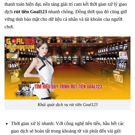
thanh toán hiện đại, nền tảng giải trí cam kết thời gian xử lý giao
dịch
rút tiền Goal123
nhanh chóng. Đồng thời qua đó cũng giữ
vững tính bảo mật cho dữ liệu cá nhân và tài khoản của người
chơi.
Khái quát dịch vụ rút tiền Goal123
Thời gian xử lý nhanh: Với công nghệ tiên tiến, hầu hết các
giao dịch sẽ hoàn tất trong khoảng từ vài phút đến vài giờ.